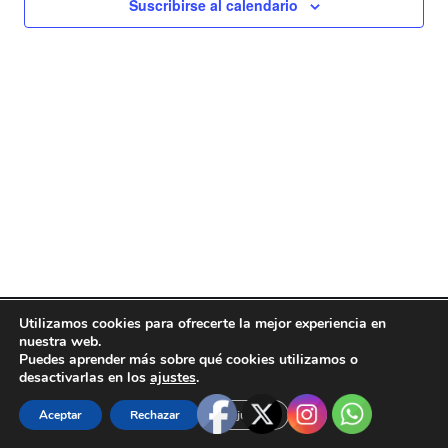
Suscribirse al calendario
vistas
de
Eventos
© Ayuntamiento de Ponferrada.
Aviso legal
-
Política de
Utilizamos cookies para ofrecerte la mejor experiencia en
nuestra web.
cookies
-
Protección de datos y Privacidad
-
Política de
Puedes aprender más sobre qué cookies utilizamos o
seguridad
.
desactivarlas en los
ajustes
.
Alta de eventos
.
Cerrar el banner de 
Aceptar
Rechazar
Ajustes
[
Neve
| is a
WordPress
theme].