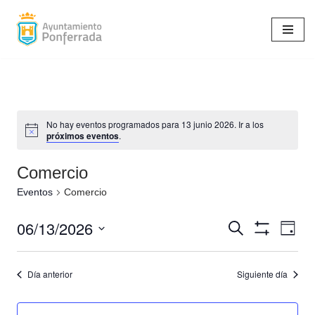
Saltar
al
contenido
No hay eventos programados para 13 junio 2026. Ir a los
próximos eventos
.
Comercio
Eventos
Comercio
06/13/2026
Navegaci
Nav
Buscar
Día
Mostrar
de
Seleccionar
de
Filtros
vist
fecha.
Día anterior
Siguiente día
búsqueda
de
Eve
y