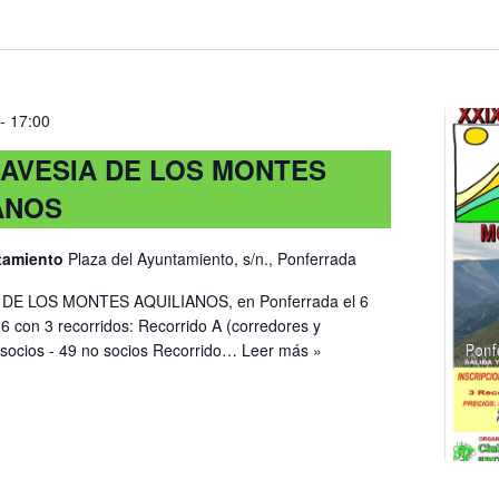
a
r
r
icación.
-
17:00
RAVESIA DE LOS MONTES
ANOS
ntamiento
Plaza del Ayuntamiento, s/n., Ponferrada
 DE LOS MONTES AQUILIANOS, en Ponferrada el 6
6 con 3 recorridos: Recorrido A (corredores y
 socios - 49 no socios Recorrido…
Leer más »