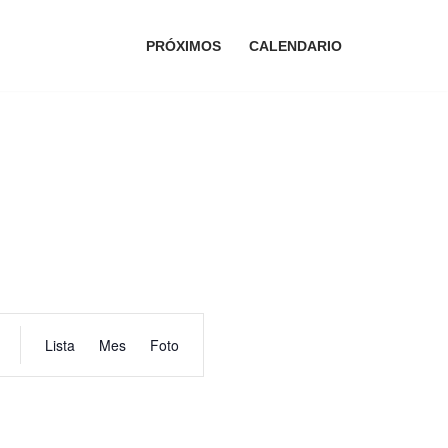
PRÓXIMOS
CALENDARIO
Navegación
Lista
Mes
Foto
de
vistas
de