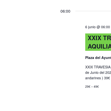
búsqued
Busca
po
Selecciona
Eventos
Ub
fecha.
06:00
y
para
la
6 junio @ 06:00
vistas
palabra
clave.
XXIX T
de
AQUILI
Eventos
Plaza del Ayu
XXIX TRAVESIA
de Junio del 202
andarines ) 39€
29€ – 49€