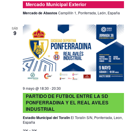
Mercado Municipal Exterior
Mercado de Abastos
Campillín 1, Ponferrada, León, España
SÁB
9
9 mayo @ 18:30
-
20:30
PARTIDO DE FUTBOL ENTRE LA SD
PONFERRADINA Y EL REAL AVILES
INDUSTRIAL
Estadio Municipal del Toralin
El Toralin S/N, Ponferrada, Leon,
España
20€ – 30€