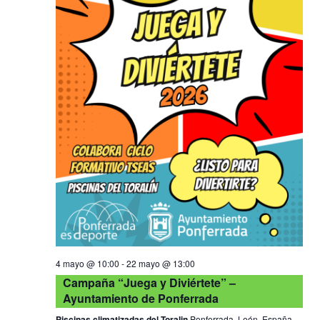
4 mayo @ 10:00
-
22 mayo @ 13:00
Campaña “Juega y Diviértete” –
Ayuntamiento de Ponferrada
Piscinas climatizadas del Toralin
Ponferrada, León, España