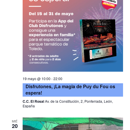
19 mayo @ 10:00
-
22:00
Disfrutones, ¡La magia de Puy du Fou os
espera!
C.C. El Rosal
Av. de la Constitución, 2, Ponferrada, León,
España
MIÉ
20