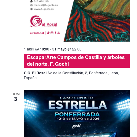
1 abril @ 10:00
-
31 mayo @ 22:00
EscaparArte Campos de Castilla y árboles
del norte. F. Gochi
C.C. El Rosal
Av. de la Constitución, 2, Ponferrada, León,
España
DOM
3