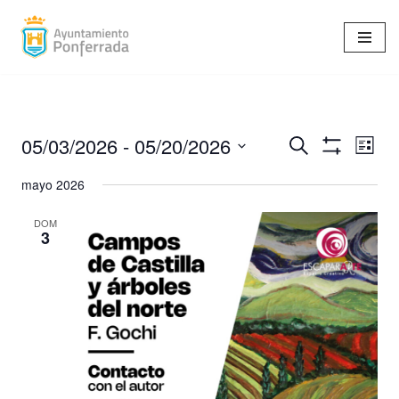
Saltar
al
contenido
05/03/2026
 - 
05/20/2026
Navegaci
Nav
Buscar
Lista
Mostrar
de
Seleccionar
de
Filtros
mayo 2026
vist
fecha.
búsqueda
de
DOM
3
Eve
y
vistas
de
Eventos